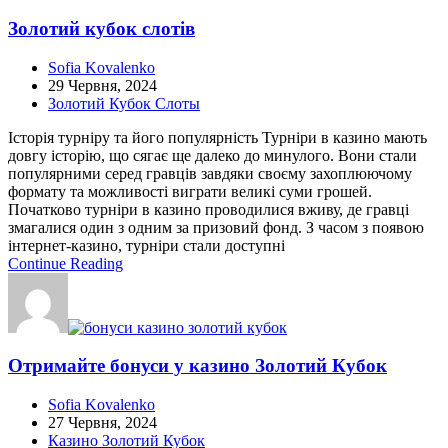
Золотий кубок слотів
Sofia Kovalenko
29 Червня, 2024
Золотий Кубок Слоты
Історія турніру та його популярність Турніри в казино мають
довгу історію, що сягає ще далеко до минулого. Вони стали
популярними серед гравців завдяки своєму захоплюючому
формату та можливості виграти великі суми грошей.
Початково турніри в казино проводилися вживу, де гравці
змагалися один з одним за призовий фонд. З часом з появою
інтернет-казино, турніри стали доступні
Continue Reading
Отримайте бонуси у казино Золотий Кубок
Sofia Kovalenko
27 Червня, 2024
Казино Золотий Кубок