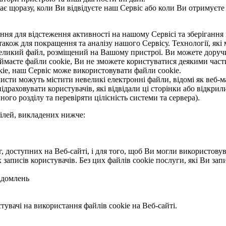
є щоразу, коли Ви відвідуєте наш Сервіс або коли Ви отримуєте
ння для відстеження активності на нашому Сервісі та зберігання 
а також для покращення та аналізу нашого Сервісу. Технології, я
евеликий файл, розміщений на Вашому пристрої. Ви можете доручит
риймаєте файли cookie, Ви не зможете користуватися деякими ча
kie, наш Сервіс може використовувати файли cookie.
исти можуть містити невеликі електронні файли, відомі як веб-мая
підраховувати користувачів, які відвідали ці сторінки або відкри
ого розділу та перевіряти цілісність системи та сервера).
цілей, викладених нижче:
г, доступних на Веб-сайті, і для того, щоб Ви могли використову
записів користувачів. Без цих файлів cookie послуги, які Ви за
ідомлень
увачі на використання файлів cookie на Веб-сайті.