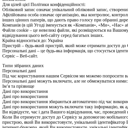
Для цілей цієї Політики конфіденційності:
Обліковий запис означає унікальний обліковий запис, створени
Афілійована особа означає організацію, яка контролює, контрол
інших цінних паперів, що дають право голосу при обранні дире
Компанія (в цій Угоді іменується як «Компанія», «Ми», «Нас» аб
Файли cookie – це невеликі файли, які розміщуються на Вашому
відвідування цього веб-сайту серед багатьох інших.
Країна відноситься до: Україна
Пристрій – будь-який пристрій, який може отримати доступ до
Персональні дані – це будь-яка інформація, що стосується ідент
Сервіс – Веб-сайт.
Типи зібраних даних
Персональні дані
Під час користування нашим Сервісом ми можемо попросити вас 
Персональні дані можуть включати, але не обмежуватися ними:
Ім’я та прізвище
Дані про використання
Дані про використання
Дані про використання збираються автоматично під час викорис
Дані про використання можуть включати таку інформацію, як адр
Ви відвідуєте, час і дата Вашого відвідування, час, проведений 
Коли Ви отримуєте доступ до Сервісу за допомогою мобільног
пристрою, який Ви використовуєте, унікальний ідентифікатор 
інтернет-браузера, який Ви використовуєте, унікальні ідентифік