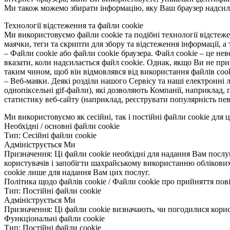
Ми також можемо збирати інформацію, яку Ваш браузер надсила
Технології відстеження та файли cookie
Ми використовуємо файли cookie та подібні технології відстеже
маячки, теги та скрипти для збору та відстеження інформації, 
– Файли cookie або файли cookie браузера. Файл cookie – це н
вказати, коли надсилається файл cookie. Однак, якщо Ви не п
таким чином, щоб він відмовлявся від використання файлів coo
– Веб-маяки. Деякі розділи нашого Сервісу та наші електронні л
однопіксельні gif-файли), які дозволяють Компанії, наприклад, 
статистику веб-сайту (наприклад, реєструвати популярність певн
Ми використовуємо як сесійні, так і постійні файли cookie для 
Необхідні / основні файли cookie
Тип: Сесійні файли cookie
Адмініструється Ми
Призначення: Ці файли cookie необхідні для надання Вам послу
користувачів і запобігти шахрайському використанню облікових 
cookie лише для надання Вам цих послуг.
Політика щодо файлів cookie / Файли cookie про прийняття пов
Тип: Постійні файли cookie
Адмініструється Ми
Призначення: Ці файли cookie визначають, чи погодилися корист
Функціональні файли cookie
Тип: Постійні файли cookie