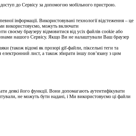
 доступ до Сервісу за допомогою мобільного пристрою.
певної інформації. Використовувані технології відстеження – це
кі ми використовуємо, можуть включати
и своєму браузеру відмовитися від усіх файлів cookie або
стинами нашого Сервісу. Якщо Ви не налаштували Ваш браузер
ки (також відомі як прозорі gif-файли, піксельні теги та
ли електронний лист, а також збирати іншу пов’язану з цим
вати деякі його функції. Вони допомагають аутентифікувати
питували, не можуть бути надані, і Ми використовуємо ці файли