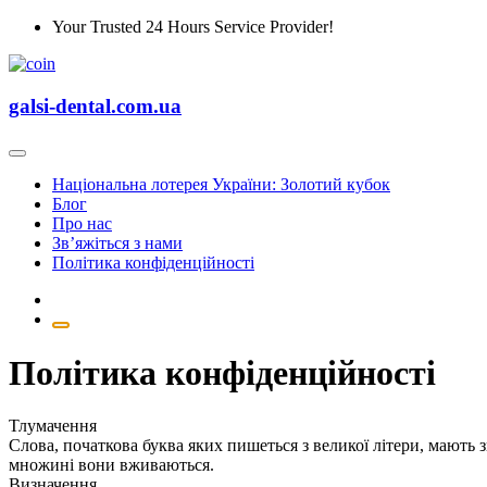
Skip
Your Trusted 24 Hours Service Provider!
to
content
galsi-dental.com.ua
Національна лотерея України: Золотий кубок
Блог
Про нас
Зв’яжіться з нами
Політика конфіденційності
Політика конфіденційності
Тлумачення
Слова, початкова буква яких пишеться з великої літери, мають 
множині вони вживаються.
Визначення