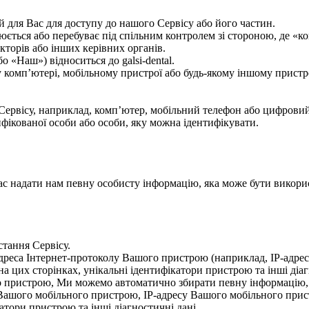
й для Вас для доступу до нашого Сервісу або його частин.
юється або перебуває під спільним контролем зі стороною, де «ко
кторів або інших керівних органів.
о «Наш») відноситься до galsi-dental.
 комп’ютері, мобільному пристрої або будь-якому іншому пристр
 Сервісу, наприклад, комп’ютер, мобільний телефон або цифрови
ифікованої особи або особи, яку можна ідентифікувати.
надати нам певну особисту інформацію, яка може бути використа
тання Сервісу.
еса Інтернет-протоколу Вашого пристрою (наприклад, IP-адреса),
на цих сторінках, унікальні ідентифікатори пристрою та інші діаг
о пристрою, Ми можемо автоматично збирати певну інформацію,
Вашого мобільного пристрою, IP-адресу Вашого мобільного прис
атори пристрою та інші діагностичні дані.